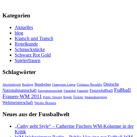
Kategorien
Aktuelles
blog
Klatsch und Tratsch
Regelkunde
Schmuckstücke
Schwarz Rot Gold
Spielerfrauen
Schlagwörter
Deutsche
Bundesliga
Cristiano Ronaldo
Abschiedsspiel
Buchtipp
Champions League
Fußball
Nationalmannschaft
Frauenfußball
Europameisterschaft
Fanartikel
Fanmeile
Frauen-WM 2011
Tickets
Public Viewing
Regeln
Veranstaltungstipp
Weltmeisterschaft
Werder Bremen
Neues aus der Fussballwelt
„Cathy geht Style“ – Catherine Fischers WM-Kolumne in der
Kritik