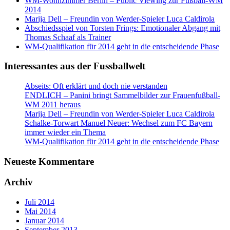
WM-Wohnzimmer Berlin – Public Viewing zur Fußball-WM
2014
Marija Dell – Freundin von Werder-Spieler Luca Caldirola
Abschiedsspiel von Torsten Frings: Emotionaler Abgang mit
Thomas Schaaf als Trainer
WM-Qualifikation für 2014 geht in die entscheidende Phase
Interessantes aus der Fussballwelt
Abseits: Oft erklärt und doch nie verstanden
ENDLICH – Panini bringt Sammelbilder zur Frauenfußball-
WM 2011 heraus
Marija Dell – Freundin von Werder-Spieler Luca Caldirola
Schalke-Torwart Manuel Neuer: Wechsel zum FC Bayern
immer wieder ein Thema
WM-Qualifikation für 2014 geht in die entscheidende Phase
Neueste Kommentare
Archiv
Juli 2014
Mai 2014
Januar 2014
September 2013