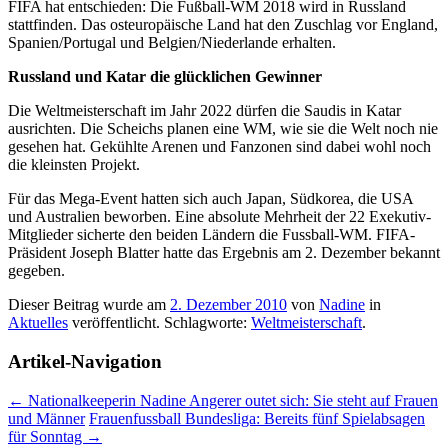
FIFA hat entschieden: Die Fußball-WM 2018 wird in Russland
stattfinden. Das osteuropäische Land hat den Zuschlag vor England,
Spanien/Portugal und Belgien/Niederlande erhalten.
Russland und Katar die glücklichen Gewinner
Die Weltmeisterschaft im Jahr 2022 dürfen die Saudis in Katar
ausrichten. Die Scheichs planen eine WM, wie sie die Welt noch nie
gesehen hat. Gekühlte Arenen und Fanzonen sind dabei wohl noch
die kleinsten Projekt.
Für das Mega-Event hatten sich auch Japan, Südkorea, die USA
und Australien beworben. Eine absolute Mehrheit der 22 Exekutiv-
Mitglieder sicherte den beiden Ländern die Fussball-WM. FIFA-
Präsident Joseph Blatter hatte das Ergebnis am 2. Dezember bekannt
gegeben.
Dieser Beitrag wurde am
2. Dezember 2010
von
Nadine
in
Aktuelles
veröffentlicht. Schlagworte:
Weltmeisterschaft
.
Artikel-Navigation
←
Nationalkeeperin Nadine Angerer outet sich: Sie steht auf Frauen
und Männer
Frauenfussball Bundesliga: Bereits fünf Spielabsagen
für Sonntag
→