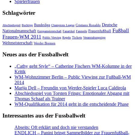
Spielerfrauen
Schlagwörter
Deutsche
Bundesliga
Cristiano Ronaldo
Abschiedsspiel
Buchtipp
Champions League
Fußball
Nationalmannschaft
Frauenfußball
Europameisterschaft
Fanartikel
Fanmeile
Frauen-WM 2011
Tickets
Public Viewing
Regeln
Veranstaltungstipp
Weltmeisterschaft
Werder Bremen
Neues aus der Fussballwelt
„Cathy geht Style“ – Catherine Fischers WM-Kolumne in der
Kritik
WM-Wohnzimmer Berlin – Public Viewing zur Fußball-WM
2014
Marija Dell – Freundin von Werder-Spieler Luca Caldirola
Abschiedsspiel von Torsten Frings: Emotionaler Abgang mit
Thomas Schaaf als Trainer
WM-Qualifikation für 2014 geht in die entscheidende Phase
Interessantes aus der Fussballwelt
Abseits: Oft erklärt und doch nie verstanden
ENDLICH – Panini bringt Sammelbilder zur Frauenfußball-