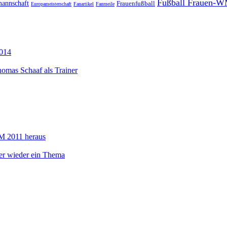
Fußball Frauen-W
mannschaft
Frauenfußball
Europameisterschaft
Fanartikel
Fanmeile
014
omas Schaaf als Trainer
M 2011 heraus
r wieder ein Thema