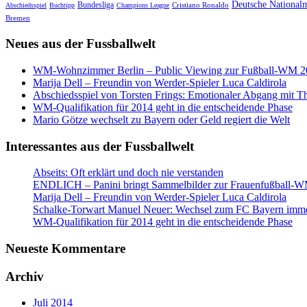
Deutsche National
Bundesliga
Cristiano Ronaldo
Abschiedsspiel
Buchtipp
Champions League
Bremen
Neues aus der Fussballwelt
WM-Wohnzimmer Berlin – Public Viewing zur Fußball-WM 2
Marija Dell – Freundin von Werder-Spieler Luca Caldirola
Abschiedsspiel von Torsten Frings: Emotionaler Abgang mit Th
WM-Qualifikation für 2014 geht in die entscheidende Phase
Mario Götze wechselt zu Bayern oder Geld regiert die Welt
Interessantes aus der Fussballwelt
Abseits: Oft erklärt und doch nie verstanden
ENDLICH – Panini bringt Sammelbilder zur Frauenfußball-W
Marija Dell – Freundin von Werder-Spieler Luca Caldirola
Schalke-Torwart Manuel Neuer: Wechsel zum FC Bayern imme
WM-Qualifikation für 2014 geht in die entscheidende Phase
Neueste Kommentare
Archiv
Juli 2014