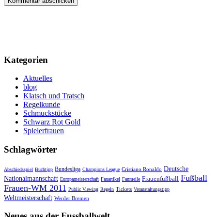
Kategorien
Aktuelles
blog
Klatsch und Tratsch
Regelkunde
Schmuckstücke
Schwarz Rot Gold
Spielerfrauen
Schlagwörter
Deutsche
Bundesliga
Cristiano Ronaldo
Abschiedsspiel
Buchtipp
Champions League
Fußball
Nationalmannschaft
Frauenfußball
Europameisterschaft
Fanartikel
Fanmeile
Frauen-WM 2011
Tickets
Public Viewing
Regeln
Veranstaltungstipp
Weltmeisterschaft
Werder Bremen
Neues aus der Fussballwelt