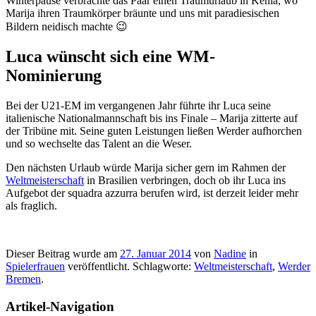
Winterpause verbrachte das Paar einen Traumurlaub in Kenia, wo
Marija ihren Traumkörper bräunte und uns mit paradiesischen
Bildern neidisch machte 😉
Luca wünscht sich eine WM-
Nominierung
Bei der U21-EM im vergangenen Jahr führte ihr Luca seine
italienische Nationalmannschaft bis ins Finale – Marija zitterte auf
der Tribüne mit. Seine guten Leistungen ließen Werder aufhorchen
und so wechselte das Talent an die Weser.
Den nächsten Urlaub würde Marija sicher gern im Rahmen der
Weltmeisterschaft
in Brasilien verbringen, doch ob ihr Luca ins
Aufgebot der squadra azzurra berufen wird, ist derzeit leider mehr
als fraglich.
Dieser Beitrag wurde am
27. Januar 2014
von
Nadine
in
Spielerfrauen
veröffentlicht. Schlagworte:
Weltmeisterschaft
,
Werder
Bremen
.
Artikel-Navigation