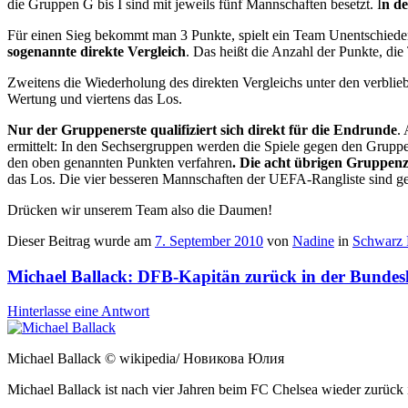
die Gruppen G bis I sind mit jeweils fünf Mannschaften besetzt. I
n de
Für einen Sieg bekommt man 3 Punkte, spielt ein Team Unentschieden
sogenannte direkte Vergleich
. Das heißt die Anzahl der Punkte, die 
Zweitens die Wiederholung des direkten Vergleichs unter den verblieb
Wertung und viertens das Los.
Nur der Gruppenerste qualifiziert sich direkt für die Endrunde
.
ermittelt: In den Sechsergruppen werden die Spiele gegen den Grupp
den oben genannten Punkten verfahren
. Die acht übrigen Gruppenz
das Los. Die vier besseren Mannschaften der UEFA-Rangliste sind ges
Drücken wir unserem Team also die Daumen!
Dieser Beitrag wurde am
7. September 2010
von
Nadine
in
Schwarz 
Michael Ballack: DFB-Kapitän zurück in der Bundes
Hinterlasse eine Antwort
Michael Ballack © wikipedia/ Новикова Юлия
Michael Ballack ist nach vier Jahren beim FC Chelsea wieder zurück