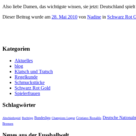
Also liebe Damen, das wichtigste wissen, sie jetzt: Deutschland spi
Dieser Beitrag wurde am
28. Mai 2010
von
Nadine
in
Schwarz Rot 
Kategorien
Aktuelles
blog
Klatsch und Tratsch
Regelkunde
Schmuckstücke
Schwarz Rot Gold
Spielerfrauen
Schlagwörter
Deutsche National
Bundesliga
Cristiano Ronaldo
Abschiedsspiel
Buchtipp
Champions League
Bremen
Neues aus der Fussballwelt