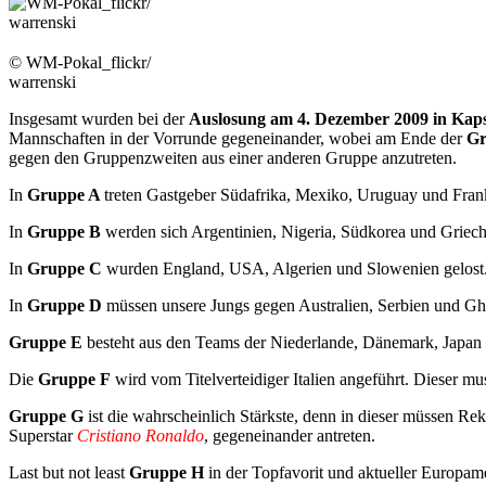
© WM-Pokal_flickr/
warrenski
Insgesamt wurden bei der
Auslosung am 4. Dezember 2009 in Kap
Mannschaften in der Vorrunde gegeneinander, wobei am Ende der
Gr
gegen den Gruppenzweiten aus einer anderen Gruppe anzutreten.
In
Gruppe A
treten Gastgeber Südafrika, Mexiko, Uruguay und Fran
In
Gruppe B
werden sich Argentinien, Nigeria, Südkorea und Griec
In
Gruppe C
wurden England, USA, Algerien und Slowenien gelost
In
Gruppe D
müssen unsere Jungs gegen Australien, Serbien und Gha
Gruppe E
besteht aus den Teams der Niederlande, Dänemark, Japa
Die
Gruppe F
wird vom Titelverteidiger Italien angeführt. Dieser m
Gruppe G
ist die wahrscheinlich Stärkste, denn in dieser müssen R
Superstar
Cristiano Ronaldo
, gegeneinander antreten.
Last but not least
Gruppe H
in der Topfavorit und aktueller Europam