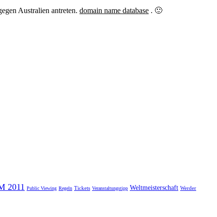
egen Australien antreten.
domain name database
. 🙂
M 2011
Weltmeisterschaft
Tickets
Werder
Public Viewing
Regeln
Veranstaltungstipp