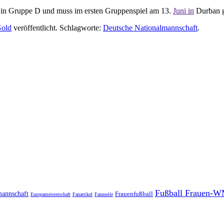
elt in Gruppe D und muss im ersten Gruppenspiel am 13.
Juni in
Durban g
Gold
veröffentlicht. Schlagworte:
Deutsche Nationalmannschaft
.
Fußball Frauen-W
mannschaft
Frauenfußball
Europameisterschaft
Fanartikel
Fanmeile