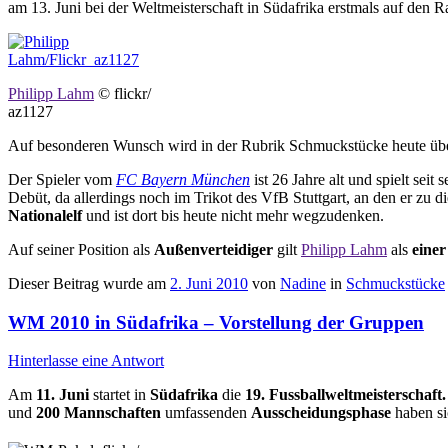
am 13. Juni bei der Weltmeisterschaft in Südafrika erstmals auf den 
Philipp Lahm
© flickr/
az1127
Auf besonderen Wunsch wird in der Rubrik Schmuckstücke heute ü
Der Spieler vom
FC Bayern München
ist 26 Jahre alt und spielt se
Debüt, da allerdings noch im Trikot des VfB Stuttgart, an den er zu
Nationalelf
und ist dort bis heute nicht mehr wegzudenken.
Auf seiner Position als
Außenverteidiger
gilt
Philipp Lahm
als
einer
Dieser Beitrag wurde am
2. Juni 2010
von
Nadine
in
Schmuckstücke
WM 2010 in Südafrika – Vorstellung der Gruppen
Hinterlasse eine Antwort
Am
11. Juni
startet in
Südafrika
die
19. Fussballweltmeisterschaft.
und
200 Mannschaften
umfassenden
Ausscheidungsphase
haben si