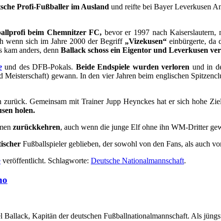
tsche Profi-Fußballer im Ausland
und reifte bei Bayer Leverkusen An
ballprofi beim Chemnitzer FC,
bevor er 1997 nach Kaiserslautern,
uch wenn sich im Jahre 2000 der Begriff
„Vizekusen“
einbürgerte, da
es kam anders, denn
Ballack schoss ein Eigentor und Leverkusen verl
e
und des DFB-Pokals.
Beide Endspiele wurden verloren
und in de
d Meisterschaft) gewann. In den vier Jahren beim englischen Spitzenc
 zurück. Gemeinsam mit Trainer Jupp Heynckes hat er sich hohe Ziele
usen holen.
immen
zurückkehren
, auch wenn die junge Elf ohne ihn WM-Dritter gewor
ischer
Fußballspieler geblieben, der sowohl von den Fans, als auch von
e
veröffentlicht. Schlagworte:
Deutsche Nationalmannschaft
.
no
Ballack, Kapitän der deutschen Fußballnationalmannschaft. Als jüngs