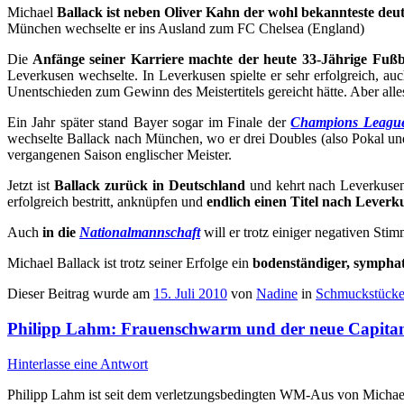
Michael
Ballack ist neben Oliver Kahn der wohl bekannteste deu
München wechselte er ins Ausland zum FC Chelsea (England)
Die
Anfänge seiner Karriere machte der heute 33-Jährige Fuß
Leverkusen wechselte. In Leverkusen spielte er sehr erfolgreich, a
Unentschieden zum Gewinn des Meistertitels gereicht hätte. Aber all
Ein Jahr später stand Bayer sogar im Finale der
Champions Leagu
wechselte Ballack nach München, wo er drei Doubles (also Pokal un
vergangenen Saison englischer Meister.
Jetzt ist
Ballack zurück in Deutschland
und kehrt nach Leverkusen
erfolgreich bestritt, anknüpfen und
endlich einen Titel nach Leverk
Auch
in die
Nationalmannschaft
will er trotz einiger negativen St
Michael Ballack ist trotz seiner Erfolge ein
bodenständiger, symphat
Dieser Beitrag wurde am
15. Juli 2010
von
Nadine
in
Schmuckstück
Philipp Lahm: Frauenschwarm und der neue Capita
Hinterlasse eine Antwort
Philipp Lahm ist seit dem verletzungsbedingten WM-Aus von Michael 