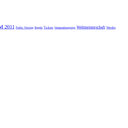
M 2011
Weltmeisterschaft
Tickets
Werder
Public Viewing
Regeln
Veranstaltungstipp