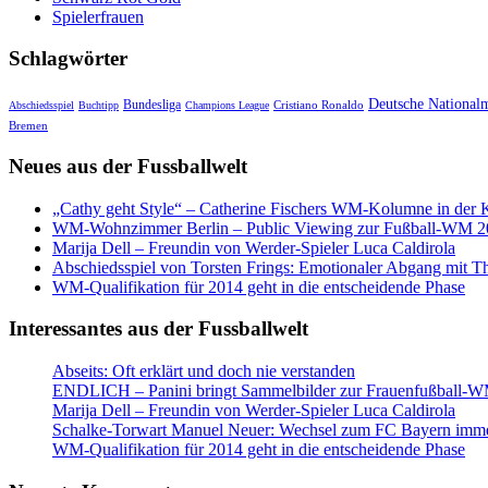
Spielerfrauen
Schlagwörter
Deutsche National
Bundesliga
Cristiano Ronaldo
Abschiedsspiel
Buchtipp
Champions League
Bremen
Neues aus der Fussballwelt
„Cathy geht Style“ – Catherine Fischers WM-Kolumne in der K
WM-Wohnzimmer Berlin – Public Viewing zur Fußball-WM 2
Marija Dell – Freundin von Werder-Spieler Luca Caldirola
Abschiedsspiel von Torsten Frings: Emotionaler Abgang mit Th
WM-Qualifikation für 2014 geht in die entscheidende Phase
Interessantes aus der Fussballwelt
Abseits: Oft erklärt und doch nie verstanden
ENDLICH – Panini bringt Sammelbilder zur Frauenfußball-W
Marija Dell – Freundin von Werder-Spieler Luca Caldirola
Schalke-Torwart Manuel Neuer: Wechsel zum FC Bayern imme
WM-Qualifikation für 2014 geht in die entscheidende Phase