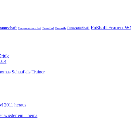
Fußball Frauen-W
mannschaft
Frauenfußball
Europameisterschaft
Fanartikel
Fanmeile
ritik
014
omas Schaaf als Trainer
M 2011 heraus
r wieder ein Thema