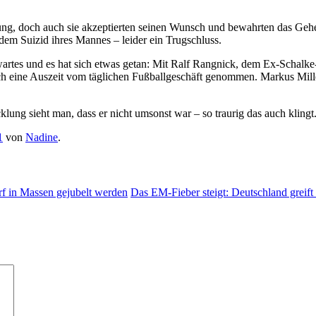
g, doch auch sie akzeptierten seinen Wunsch und bewahrten das Gehei
em Suizid ihres Mannes – leider ein Trugschluss.
artes und es hat sich etwas getan: Mit Ralf Rangnick, dem Ex-Schalke
ch eine Auszeit vom täglichen Fußballgeschäft genommen. Markus Mille
lung sieht man, dass er nicht umsonst war – so traurig das auch klingt
1
von
Nadine
.
f in Massen gejubelt werden
Das EM-Fieber steigt: Deutschland greift