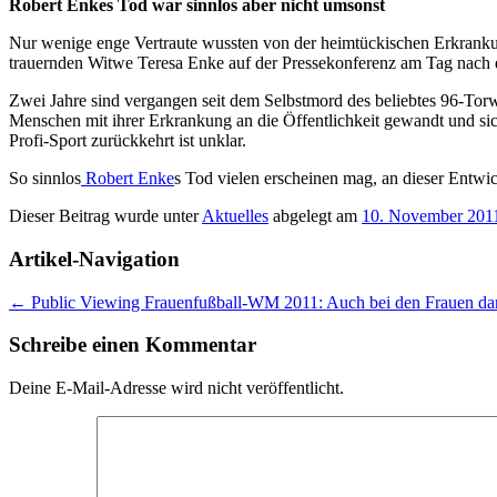
Robert Enkes Tod war sinnlos aber nicht umsonst
Nur wenige enge Vertraute wussten von der heimtückischen Erkrankun
trauernden Witwe Teresa Enke auf der Pressekonferenz am Tag nach d
Zwei Jahre sind vergangen seit dem Selbstmord des beliebtes 96-Torw
Menschen mit ihrer Erkrankung an die Öffentlichkeit gewandt und si
Profi-Sport zurückkehrt ist unklar.
So sinnlos
Robert Enke
s Tod vielen erscheinen mag, an dieser Entwick
Dieser Beitrag wurde unter
Aktuelles
abgelegt am
10. November 201
Artikel-Navigation
←
Public Viewing Frauenfußball-WM 2011: Auch bei den Frauen dar
Schreibe einen Kommentar
Deine E-Mail-Adresse wird nicht veröffentlicht.