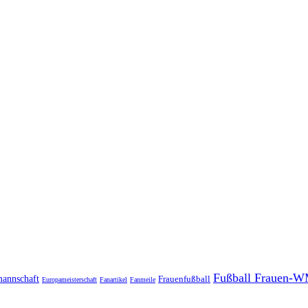
Fußball Frauen-W
mannschaft
Frauenfußball
Europameisterschaft
Fanartikel
Fanmeile