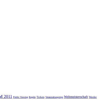
M 2011
Weltmeisterschaft
Tickets
Werder
Public Viewing
Regeln
Veranstaltungstipp