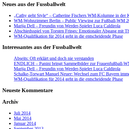
Neues aus der Fussballwelt
„Cathy geht Style“ – Catherine Fischers WM-Kolumne in der K
WM-Wohnzimmer Berlin – Public Viewing zur Fußball-WM 2
Marija Dell – Freundin von Werder-Spieler Luca Caldirola
Abschiedsspiel von Torsten Frings: Emotionaler Abgang mit Th
WM-Qualifikation für 2014 geht in die entscheidende Phase
Interessantes aus der Fussballwelt
Abseits: Oft erklärt und doch nie verstanden
ENDLICH – Panini bringt Sammelbilder zur Frauenfußball-W
Marija Dell – Freundin von Werder-Spieler Luca Caldirola
Schalke-Torwart Manuel Neuer: Wechsel zum FC Bayern imme
WM-Qualifikation für 2014 geht in die entscheidende Phase
Neueste Kommentare
Archiv
Juli 2014
Mai 2014
Januar 2014
September 2013