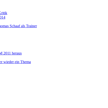
ritik
014
omas Schaaf als Trainer
M 2011 heraus
r wieder ein Thema