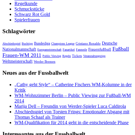
Regelkunde
Schmuckstücke
Schwarz Rot Gold
Spielerfrauen
Schlagwörter
Deutsche
Bundesliga
Cristiano Ronaldo
Abschiedsspiel
Buchtipp
Champions League
Fußball
Nationalmannschaft
Frauenfußball
Europameisterschaft
Fanartikel
Fanmeile
Frauen-WM 2011
Tickets
Public Viewing
Regeln
Veranstaltungstipp
Weltmeisterschaft
Werder Bremen
Neues aus der Fussballwelt
„Cathy geht Style“ – Catherine Fischers WM-Kolumne in der
Kritik
WM-Wohnzimmer Berlin – Public Viewing zur Fußball-WM
2014
Marija Dell – Freundin von Werder-Spieler Luca Caldirola
Abschiedsspiel von Torsten Frings: Emotionaler Abgang mit
Thomas Schaaf als Trainer
WM-Qualifikation für 2014 geht in die entscheidende Phase
Interessantes aus der Fussballwelt